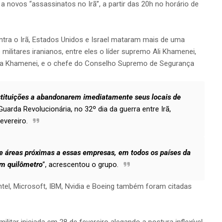
 novos “assassinatos no Irã”, a partir das 20h no horário de
ra o Irã, Estados Unidos e Israel mataram mais de uma
e militares iranianos, entre eles o líder supremo Ali Khamenei,
aba Khamenei, e o chefe do Conselho Supremo de Segurança
stituições a abandonarem imediatamente seus locais de
Guarda Revolucionária, no 32º dia da guerra entre Irã,
evereiro.
reas próximas a essas empresas, em todos os países da
um quilômetro
”, acrescentou o grupo.
el, Microsoft, IBM, Nvidia e Boeing também foram citadas
ilitar iniciada em 28 de fevereiro alegando a postura inflexível