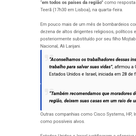
“
em todos os países da região”
como resposta a
Teerã (17h30 em Lisboa), na quarta-feira.
Em pouco mais de um mês de bombardeios cont
dezena de altos dirigentes religiosos, políticos 
posteriormente substituído por seu filho Mojt
Nacional, Ali Larijani.
“Aconselhamos os trabalhadores dessas in
trabalho para salvar suas vidas”
, afirmou a 
Estados Unidos e Israel, iniciada em 28 de f
“Também recomendamos que moradores de á
região, deixem suas casas em um raio de 
Outras companhias como Cisco Systems, HP, Int
como possíveis alvos.
Estados Unidos e Israel justificaram a ofensiva m