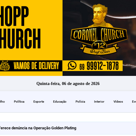
Quinta-feira, 06 de agosto de 2026
elho
Política
Esporte
Educação
Polícia
Interior
Vídeos
Ev
erece denúncia na Operação Golden Plating