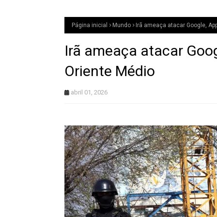
Página inicial
Mundo
Irã ameaça atacar Google, App
Irã ameaça atacar Goog
Oriente Médio
abril 01, 2026