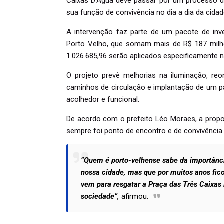
Caixas D’Água deve passar por um processo de
sua função de convivência no dia a dia da cidad
A intervenção faz parte de um pacote de inv
Porto Velho, que somam mais de R$ 187 milhõ
1.026.685,96 serão aplicados especificamente n
O projeto prevê melhorias na iluminação, re
caminhos de circulação e implantação de um pa
acolhedor e funcional.
De acordo com o prefeito Léo Moraes, a propost
sempre foi ponto de encontro e de convivência 
“Quem é porto-velhense sabe da importânci
nossa cidade, mas que por muitos anos fico
vem para resgatar a Praça das Três Caixas 
sociedade”,
afirmou.