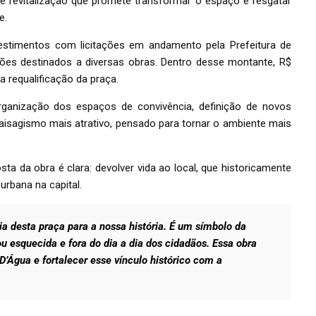
 revitalização que promete transformar o espaço e resgatar
e.
estimentos com licitações em andamento pela Prefeitura de
es destinados a diversas obras. Dentro desse montante, R$
a requalificação da praça.
organização dos espaços de convivência, definição de novos
isagismo mais atrativo, pensado para tornar o ambiente mais
a da obra é clara: devolver vida ao local, que historicamente
urbana na capital.
a desta praça para a nossa história. É um símbolo da
u esquecida e fora do dia a dia dos cidadãos. Essa obra
D’Água e fortalecer esse vínculo histórico com a