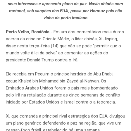
seus interesses e apresenta plano de paz. Navio chinês com
metanol, sob sanções dos EUA, passa por Hormuz pois não
vinha de porto iraniano
Porto Velho, Rondônia
- Em um dos comentários mais duros
acerca da crise no Oriente Médio, o líder chinês, Xi Jinping,
disse nesta terça-feira (14) que não se pode "permitir que o
mundo volte à lei da selva" ao comentar as ações do
presidente Donald Trump contra o Irã.
Ele recebia em Pequim o príncipe herdeiro de Abu Dhabi,
xeque Khaled bin Mohamed bin Zayed al-Nahyan. Os
Emirados Árabes Unidos foram o país mais bombardeado
pelo Irã na retaliação durante as cinco semanas de conflito
iniciado por Estados Unidos e Israel contra o a teocracia.
Xi, que comanda a principal rival estratégica dos EUA, divulgou
um plano genérico defendendo a paz na região, que vive um
cessar-fogo frágil, estabelecido há uma semana.