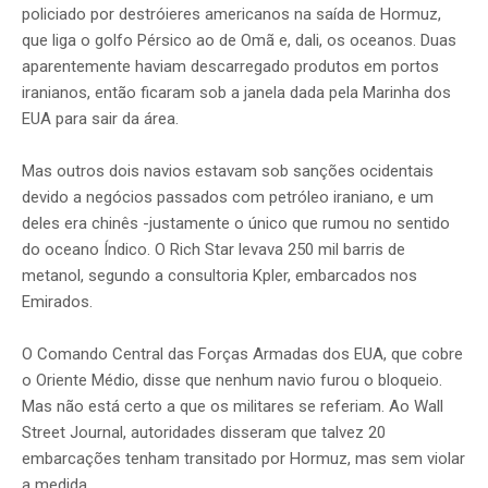
policiado por destróieres americanos na saída de Hormuz,
que liga o golfo Pérsico ao de Omã e, dali, os oceanos. Duas
aparentemente haviam descarregado produtos em portos
iranianos, então ficaram sob a janela dada pela Marinha dos
EUA para sair da área.
Mas outros dois navios estavam sob sanções ocidentais
devido a negócios passados com petróleo iraniano, e um
deles era chinês -justamente o único que rumou no sentido
do oceano Índico. O Rich Star levava 250 mil barris de
metanol, segundo a consultoria Kpler, embarcados nos
Emirados.
O Comando Central das Forças Armadas dos EUA, que cobre
o Oriente Médio, disse que nenhum navio furou o bloqueio.
Mas não está certo a que os militares se referiam. Ao Wall
Street Journal, autoridades disseram que talvez 20
embarcações tenham transitado por Hormuz, mas sem violar
a medida.