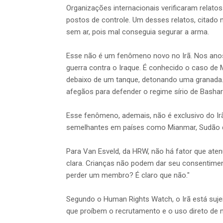
Organizações internacionais verificaram relat
postos de controle. Um desses relatos, citado n
sem ar, pois mal conseguia segurar a arma.
Esse não é um fenômeno novo no Irã. Nos anos 
guerra contra o Iraque. É conhecido o caso d
debaixo de um tanque, detonando uma granada. 
afegãos para defender o regime sírio de Bashar
Esse fenômeno, ademais, não é exclusivo do I
semelhantes em países como Mianmar, Sudão d
Para Van Esveld, da HRW, não há fator que aten
clara. Crianças não podem dar seu consentimen
perder um membro? É claro que não."
Segundo o Human Rights Watch, o Irã está suje
que proíbem o recrutamento e o uso direto de