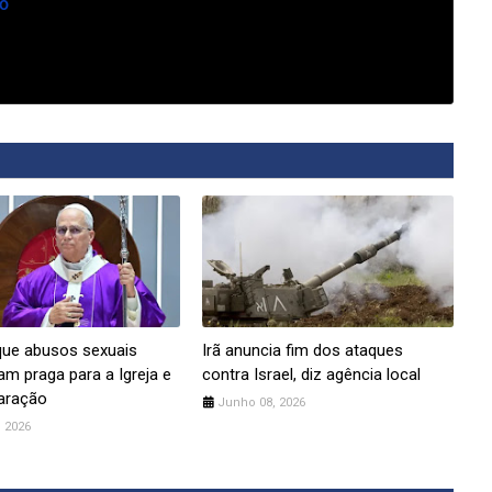
o
que abusos sexuais
Irã anuncia fim dos ataques
am praga para a Igreja e
contra Israel, diz agência local
aração
Junho 08, 2026
 2026