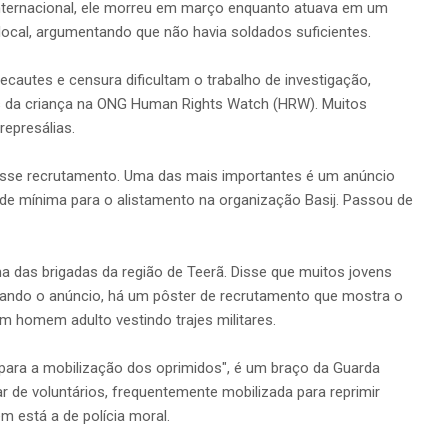
 Internacional, ele morreu em março enquanto atuava em um
 local, argumentando que não havia soldados suficientes.
cautes e censura dificultam o trabalho de investigação,
itos da criança na ONG Human Rights Watch (HRW). Muitos
epresálias.
desse recrutamento. Uma das mais importantes é um anúncio
dade mínima para o alistamento na organização Basij. Passou de
uma das brigadas da região de Teerã. Disse que muitos jovens
ando o anúncio, há um pôster de recrutamento que mostra o
m homem adulto vestindo trajes militares.
 para a mobilização dos oprimidos", é um braço da Guarda
r de voluntários, frequentemente mobilizada para reprimir
 está a de polícia moral.