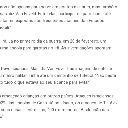
dos não apenas para servir em postos militares, mas também
 diz Van Esveld. Entre elas, participar de patrulhas e até
 estariam expostas aos frequentes ataques dos Estados
o ali."
 Irã. Já no primeiro dia da guerra, em 28 de fevereiro, um
a escola para garotas no Irã. As investigações apontam
evolucionária. Mas, diz Van Esveld, as imagens de satélite
m alvo militar. Tinha até um campinho de futebol. "Não basta
to tudo o que estava ao seu alcance para evitar."
m ameaçado crianças em outros países. Ataques israelenses
92% das escolas de Gaza. Já no Líbano, os ataques de Tel Aviv
suas casas - entre elas, 400 mil menores. A situação das
a".