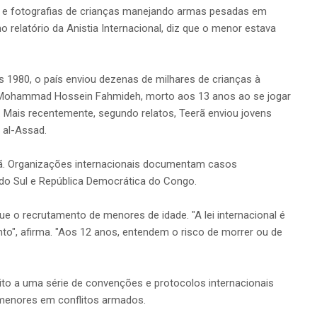
os e fotografias de crianças manejando armas pesadas em
o relatório da Anistia Internacional, diz que o menor estava
1980, o país enviou dezenas de milhares de crianças à
e Mohammad Hossein Fahmideh, morto aos 13 anos ao se jogar
Mais recentemente, segundo relatos, Teerã enviou jovens
 al-Assad.
rã. Organizações internacionais documentam casos
o Sul e República Democrática do Congo.
ue o recrutamento de menores de idade. "A lei internacional é
to", afirma. "Aos 12 anos, entendem o risco de morrer ou de
ito a uma série de convenções e protocolos internacionais
 menores em conflitos armados.