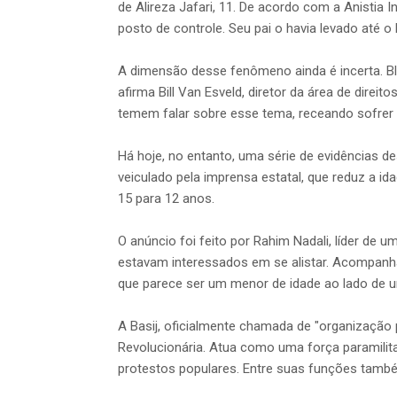
de Alireza Jafari, 11. De acordo com a Anistia
posto de controle. Seu pai o havia levado até o
A dimensão desse fenômeno ainda é incerta. Ble
afirma Bill Van Esveld, diretor da área de dire
temem falar sobre esse tema, receando sofrer r
Há hoje, no entanto, uma série de evidências 
veiculado pela imprensa estatal, que reduz a i
15 para 12 anos.
O anúncio foi feito por Rahim Nadali, líder de 
estavam interessados em se alistar. Acompanh
que parece ser um menor de idade ao lado de u
A Basij, oficialmente chamada de "organização
Revolucionária. Atua como uma força paramilita
protestos populares. Entre suas funções também