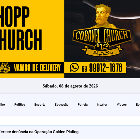
Sábado, 08 de agosto de 2026
elho
Política
Esporte
Educação
Polícia
Interior
Vídeos
Ev
erece denúncia na Operação Golden Plating