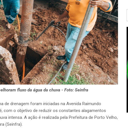
lhoram fluxo da água da chuva - Foto: Seinfra
ma de drenagem foram iniciadas na Avenida Raimundo
, com o objetivo de reduzir os constantes alagamentos
uva intensa. A ação é realizada pela Prefeitura de Porto Velho,
ra (Seinfra).