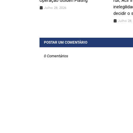
Operação Golden Plating
ruir, Acir 
inelegilid
Julho 28, 2026
decidir o
Julho 28,
POSTAR UM COMENTÁRIO
0 Comentários