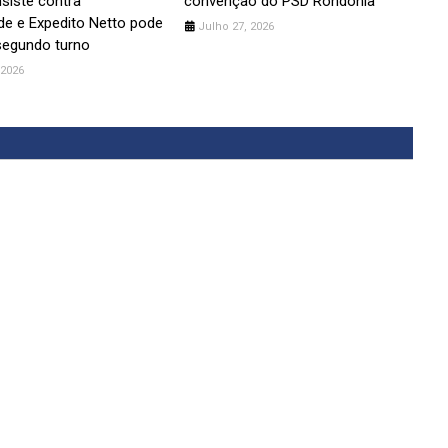
insiste contra
convenção do PSD Rondônia
ade e Expedito Netto pode
Julho 27, 2026
 segundo turno
 2026