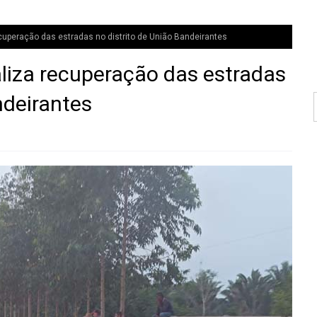
recuperação das estradas no distrito de União Bandeirantes
aliza recuperação das estradas
ndeirantes