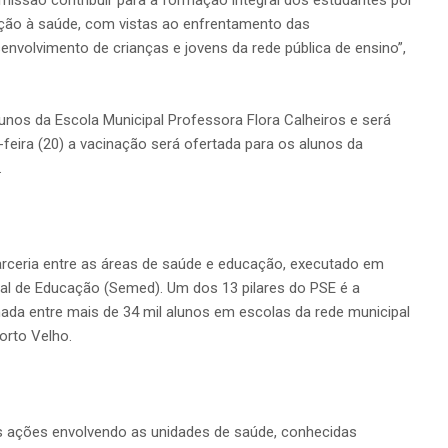
missão contribuir para a formação integral dos estudantes por
ção à saúde, com vistas ao enfrentamento das
nvolvimento de crianças e jovens da rede pública de ensino”,
unos da Escola Municipal Professora Flora Calheiros e será
-feira (20) a vacinação será ofertada para os alunos da
.
rceria entre as áreas de saúde e educação, executado em
pal de Educação (Semed). Um dos 13 pilares do PSE é a
lhada entre mais de 34 mil alunos em escolas da rede municipal
orto Velho.
s ações envolvendo as unidades de saúde, conhecidas