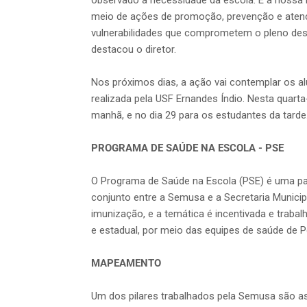
observado a necessidade da escola. É a nossa 
meio de ações de promoção, prevenção e aten
vulnerabilidades que comprometem o pleno dese
destacou o diretor.
Nos próximos dias, a ação vai contemplar os al
realizada pela USF Ernandes Índio. Nesta quarta
manhã, e no dia 29 para os estudantes da tarde
PROGRAMA DE SAÚDE NA ESCOLA - PSE
O Programa de Saúde na Escola (PSE) é uma pa
conjunto entre a Semusa e a Secretaria Munici
imunização, e a temática é incentivada e traba
e estadual, por meio das equipes de saúde de P
MAPEAMENTO
Um dos pilares trabalhados pela Semusa são a