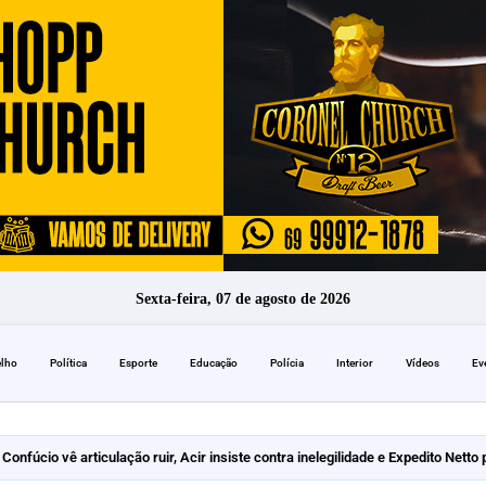
Sexta-feira, 07 de agosto de 2026
elho
Política
Esporte
Educação
Polícia
Interior
Vídeos
Ev
Confúcio vê articulação ruir, Acir insiste contra inelegilidade e Expedito Nett
lica ata retificadora da convenção estadual e altera nomes de urna e dados 