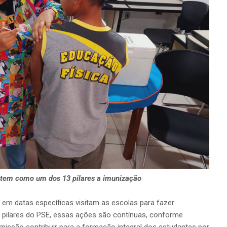
tem como um dos 13 pilares a imunização
em datas específicas visitam as escolas para fazer
s pilares do PSE, essas ações são contínuas, conforme