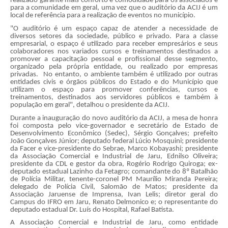
realizado garante mais conforto e comodidade para os associados e
para a comunidade em geral, uma vez que o auditório da ACIJ é um
local de referência para a realização de eventos no município.
"O auditório é um espaço capaz de atender a necessidade de
diversos setores da sociedade, público e privado. Para a classe
empresarial, o espaço é utilizado para receber empresários e seus
colaboradores nos variados cursos e treinamentos destinados a
promover a capacitação pessoal e profissional desse segmento,
organizado pela própria entidade, ou realizado por empresas
privadas. No entanto, o ambiente também é utilizado por outras
entidades civis e órgãos públicos do Estado e do Município que
utilizam o espaço para promover conferências, cursos e
treinamentos, destinados aos servidores públicos e também à
população em geral", detalhou o presidente da ACIJ.
Durante a inauguração do novo auditório da ACIJ, a mesa de honra
foi composta pelo vice-governador e secretário de Estado de
Desenvolvimento Econômico (Sedec), Sérgio Gonçalves; prefeito
João Gonçalves Júnior; deputado federal Lúcio Mosquini; presidente
da Facer e vice-presidente do Sebrae, Marco Kobayashi; presidente
da Associação Comercial e Industrial de Jaru, Ednilso Oliveira;
presidente da CDL e gestor da obra, Rogério Rodrigo Quiroga; ex-
deputado estadual Lazinho da Fetagro; comandante do 8º Batalhão
de Polícia Militar, tenente-coronel PM Maurílio Miranda Pereira;
delegado de Polícia Civil, Salomão de Matos; presidente da
Associação Jaruense de Imprensa, Ivan Lelis; diretor geral do
Campus do IFRO em Jaru, Renato Delmonico e; o representante do
deputado estadual Dr. Luís do Hospital, Rafael Batista.
A Associação Comercial e Industrial de Jaru, como entidade