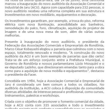
Na noite da última quarta-feira, dia 14 de junho, uma cerimônia
marcou a inauguração do novo auditório da Associação Comercial e
Industrial de Jaru (ACIJ). Agora com capacidade para 232 pessoas, o
novo auditório recebeu uma reforma completa em sua estrutura e
investimentos em novo mobiliário, equipamentos e decoração.
Os investimentos garantiram, por exemplo, a troca do piso, reforma
elétrica com nova iluminação, acessibilidade aos banheiros,
remodelação do palco, foro, climatização, aquisição de projetor de
imagem e de uma nova mesa de som, além de várias outras
melhorias.
Presente à inauguração do novo auditório, o presidente da
Federação das Associações Comerciais e Empresariais de Rondônia,
Marco César Kobayashi elogiou a parceria que culminou com o novo
espaço, totalmente renovado e moderno. "A construção do novo
auditório da ACIJ é um bom exemplo de parcerias que dão certo!
Trata-se de um esforço conjunto entre a Prefeitura Municipal, o
Governo de Rondônia e nossos parlamentares Lúcio Mosquini e o
ex-deputado Lazinho, que direcionaram emendas tanto para a obra
como para a aquisição de nova mobília e equipamentos", destacou
o presidente da Facer.
Concebida em 1984, hoje a Associação Comercial e Empresarial de
Jaru é considerada um bem comum a todos os cidadãos. No
auditório da instituição, a ACIJ coloca à disposição da comunidade
diversas atividades de interesse pessoal e profissional, como cursos,
treinamentos, palestras e workshops.
Criada com o objetivo de promover o fomento comercial da cidade,
hoje a ACIJ conta com 335 associados e todo o investimento