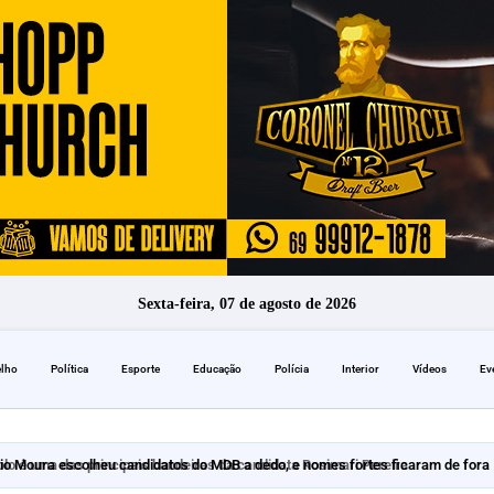
Sexta-feira, 07 de agosto de 2026
elho
Política
Esporte
Educação
Polícia
Interior
Vídeos
Ev
io Moura escolheu candidatos do MDB a dedo, e nomes fortes ficaram de fora