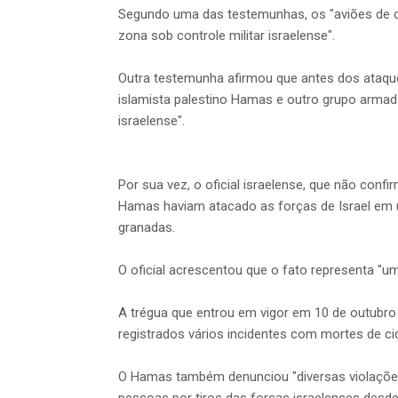
Segundo uma das testemunhas, os "aviões de 
zona sob controle militar israelense".
Outra testemunha afirmou que antes dos ataq
islamista palestino Hamas e outro grupo armad
israelense".
Por sua vez, o oficial israelense, que não con
Hamas haviam atacado as forças de Israel em u
granadas.
O oficial acrescentou que o fato representa "um
A trégua que entrou em vigor em 10 de outubro
registrados vários incidentes com mortes de ci
O Hamas também denunciou "diversas violações"