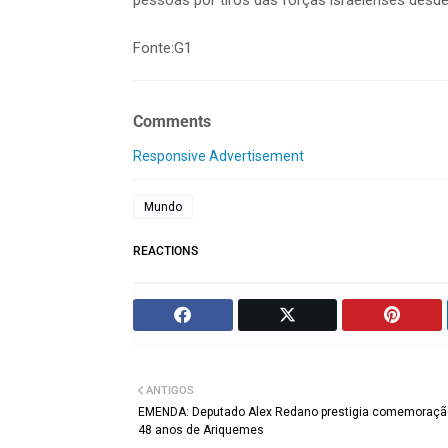
pessoas por tiros das forças israelenses desde
Fonte:G1
Comments
Responsive Advertisement
Mundo
REACTIONS
ANTIGOS
EMENDA: Deputado Alex Redano prestigia comemoraçã
48 anos de Ariquemes