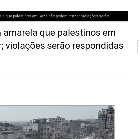
rela que palestinos em Gaza não podem cruzar; violações serão
ha amarela que palestinos em
 violações serão respondidas