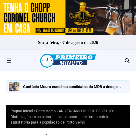
Sexta-feira, 07 de agosto de 2026
Confúcio Moura escolheu candidatos do MDB a dedo, e
nomes fortes ficaram de fora
Página inicial
Porto Velho
ANIVERSÁRIO DE PORTO VELHO:
Distribuição do bolo dos 111 anos ocorreu de forma ordeira e
satisfatória para a população de Porto Velho