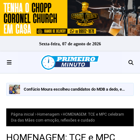
Sexta-feira, 07 de agosto de 2026
Confúcio Moura escolheu candidatos do MDB a dedo, e
nomes fortes ficaram de fora
Página inicial
Homenagem
HOMENAGEM: TCE e MPC celebram
Dia das Mães com emoção, reflexões e cuidado
HOMENAGEM: TCE e MPC