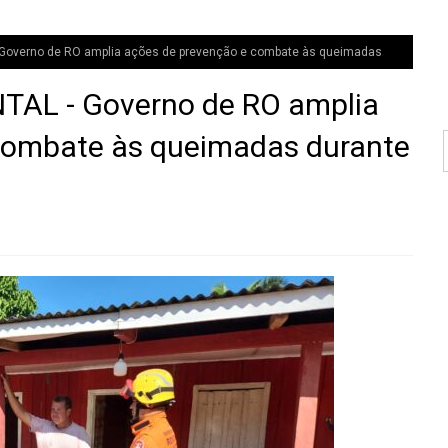
verno de RO amplia ações de prevenção e combate às queimadas
AL - Governo de RO amplia
combate às queimadas durante