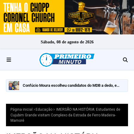
Sábado, 08 de agosto de 2026
Confúcio Moura escolheu candidatos do MDB a dedo, e
nomes fortes ficaram de fora
Página inicial
Educação
IMERSÃO NA HISTÓRIA: Estudantes de
Cujubim Grande visitam Complexo da Estrada de Ferro Madeira-
Mamoré