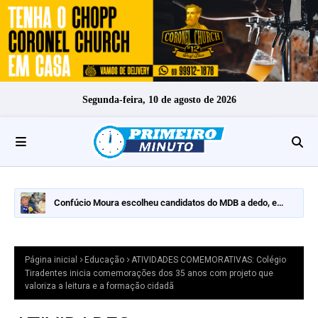
Segunda-feira, 10 de agosto de 2026
Confúcio Moura escolheu candidatos do MDB a dedo, e
nomes fortes ficaram de fora
Página inicial
Educação
ATIVIDADES COMEMORATIVAS: Colégio
Tiradentes inicia comemorações dos 35 anos com projeto que
valoriza a leitura e a formação cidadã