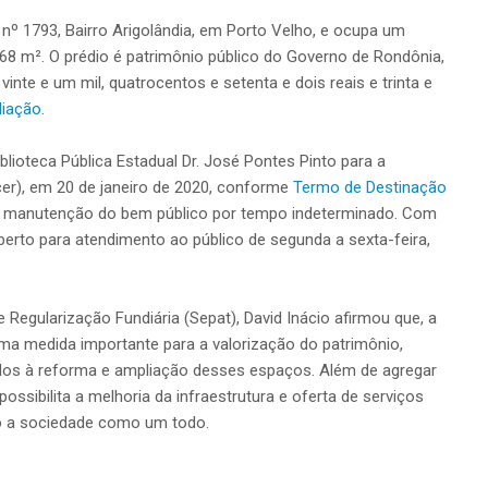
, nº 1793, Bairro Arigolândia, em Porto Velho, e ocupa um
68 m². O prédio é patrimônio público do Governo de Rondônia,
inte e um mil, quatrocentos e setenta e dois reais e trinta e
liação
.
lioteca Pública Estadual Dr. José Pontes Pinto para a
er), em 20 de janeiro de 2020, conforme
Termo de Destinação
e manutenção do bem público por tempo indeterminado. Com
aberto para atendimento ao público de segunda a sexta-feira,
e Regularização Fundiária (Sepat), David Inácio afirmou que, a
uma medida importante para a valorização do patrimônio,
ados à reforma e ampliação desses espaços. Além de agregar
ossibilita a melhoria da infraestrutura e oferta de serviços
do a sociedade como um todo.