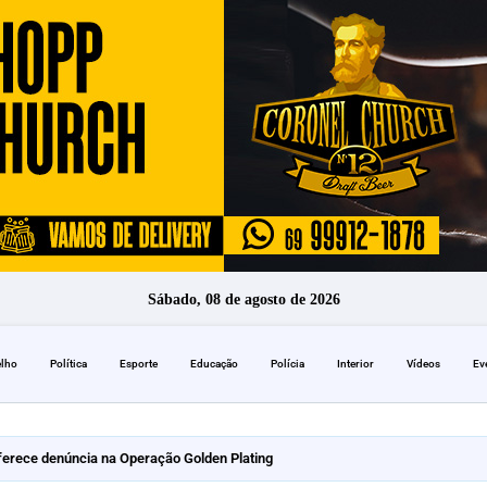
Sábado, 08 de agosto de 2026
elho
Política
Esporte
Educação
Polícia
Interior
Vídeos
Ev
erece denúncia na Operação Golden Plating