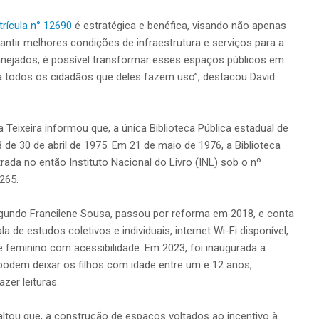
rícula n° 12690
é estratégica e benéfica, visando não apenas
antir melhores condições de infraestrutura e serviços para a
nejados, é possível transformar esses espaços públicos em
o a todos os cidadãos que deles fazem uso”, destacou David
 Teixeira informou que, a única Biblioteca Pública estadual de
 de 30 de abril de 1975. Em 21 de maio de 1976, a Biblioteca
trada no então Instituto Nacional do Livro (INL) sob o nº
265.
segundo Francilene Sousa, passou por reforma em 2018, e conta
a de estudos coletivos e individuais, internet Wi-Fi disponível,
 feminino com acessibilidade. Em 2023, foi inaugurada a
podem deixar os filhos com idade entre um e 12 anos,
zer leituras.
tou que, a construção de espaços voltados ao incentivo à