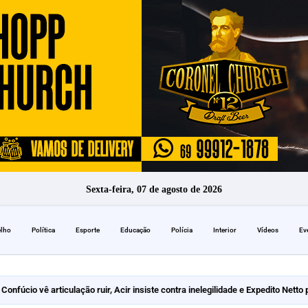
Sexta-feira, 07 de agosto de 2026
elho
Política
Esporte
Educação
Polícia
Interior
Vídeos
Ev
Confúcio vê articulação ruir, Acir insiste contra inelegilidade e Expedito Netto