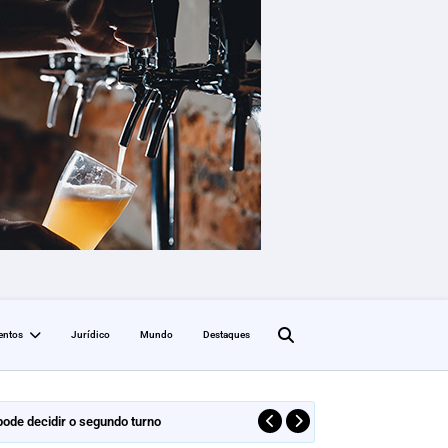
entos
Jurídico
Mundo
Destaques
 pode decidir o segundo turno
MD
DESTAQUE