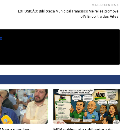
MAIS RECENTES
EXPOSIÇÃO: Biblioteca Municipal Francisco Meirelles promove
o IV Encontro das Artes
o
 Moura escolheu
MDB publica ata retificadora da