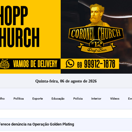
Quinta-feira, 06 de agosto de 2026
elho
Política
Esporte
Educação
Polícia
Interior
Vídeos
Ev
erece denúncia na Operação Golden Plating