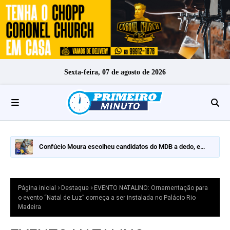
Sexta-feira, 07 de agosto de 2026
Confúcio Moura escolheu candidatos do MDB a dedo, e
nomes fortes ficaram de fora
Página inicial
Destaque
EVENTO NATALINO: Ornamentação para
o evento “Natal de Luz” começa a ser instalada no Palácio Rio
Madeira