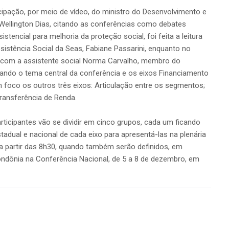
icipação, por meio de vídeo, do ministro do Desenvolvimento e
 Wellington Dias, citando as conferências como debates
tencial para melhoria da proteção social, foi feita a leitura
istência Social da Seas, Fabiane Passarini, enquanto no
e, com a assistente social Norma Carvalho, membro do
dando o tema central da conferência e os eixos Financiamento
m foco os outros três eixos: Articulação entre os segmentos;
Transferência de Renda.
articipantes vão se dividir em cinco grupos, cada um ficando
tadual e nacional de cada eixo para apresentá-las na plenária
 a partir das 8h30, quando também serão definidos, em
ndônia na Conferência Nacional, de 5 a 8 de dezembro, em