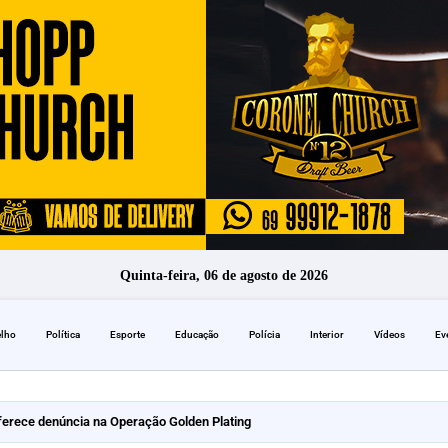
Quinta-feira, 06 de agosto de 2026
elho
Política
Esporte
Educação
Polícia
Interior
Vídeos
Ev
erece denúncia na Operação Golden Plating