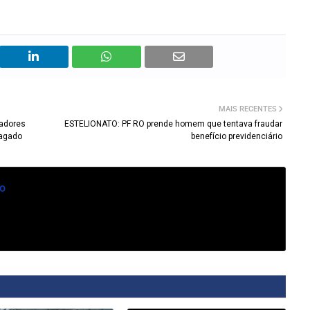
MAIS RECENTES
adores
ESTELIONATO: PF RO prende homem que tentava fraudar
lagado
benefício previdenciário
o