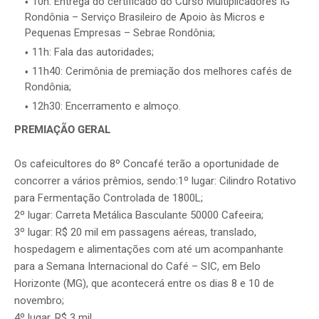
10h: Entrega do certificado do Curso Multiplicadores IG
Rondônia – Serviço Brasileiro de Apoio às Micros e
Pequenas Empresas – Sebrae Rondônia;
11h: Fala das autoridades;
11h40: Cerimônia de premiação dos melhores cafés de
Rondônia;
12h30: Encerramento e almoço.
PREMIAÇÃO GERAL
Os cafeicultores do 8º Concafé terão a oportunidade de
concorrer a vários prêmios, sendo:1º lugar: Cilindro Rotativo
para Fermentação Controlada de 1800L;
2º lugar: Carreta Metálica Basculante 50000 Cafeeira;
3º lugar: R$ 20 mil em passagens aéreas, translado,
hospedagem e alimentações com até um acompanhante
para a Semana Internacional do Café – SIC, em Belo
Horizonte (MG), que acontecerá entre os dias 8 e 10 de
novembro;
4º lugar, R$ 3 mil.