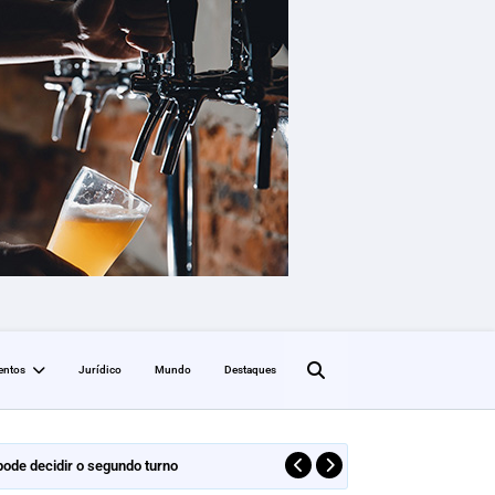
entos
Jurídico
Mundo
Destaques
 pode decidir o segundo turno
MD
DESTAQUE