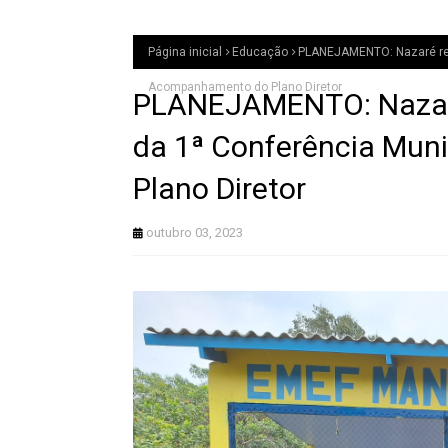
Página inicial
Educação
PLANEJAMENTO: Nazaré rece
Acompanhamento do Plano Diretor
PLANEJAMENTO: Nazaré
da 1ª Conferência Mun
Plano Diretor
outubro 03, 2023