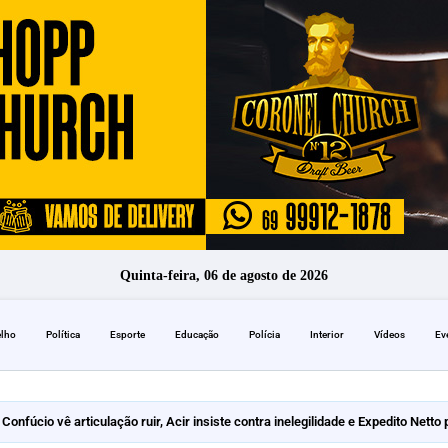
Quinta-feira, 06 de agosto de 2026
elho
Política
Esporte
Educação
Polícia
Interior
Vídeos
Ev
Confúcio vê articulação ruir, Acir insiste contra inelegilidade e Expedito Netto