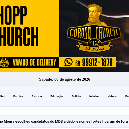
Sábado, 08 de agosto de 2026
elho
Política
Esporte
Educação
Polícia
Interior
Vídeos
Ev
erece denúncia na Operação Golden Plating
cio Moura escolheu candidatos do MDB a dedo, e nomes fortes ficaram de for