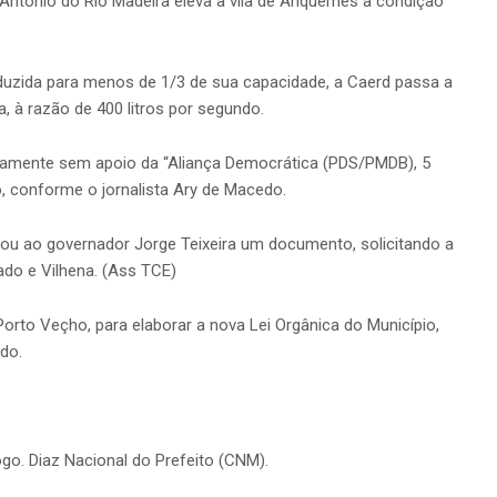
Antônio do Rio Madeira eleva a vila de Ariquemes à condição
duzida para menos de 1/3 de sua capacidade, a Caerd passa a
 à razão de 400 litros por segundo.
icamente sem apoio da “Aliança Democrática (PDS/PMDB), 5
, conforme o jornalista Ary de Macedo.
ou ao governador Jorge Teixeira um documento, solicitando a
ado e Vilhena. (Ass TCE)
Porto Veçho, para elaborar a nova Lei Orgânica do Município,
do.
logo. Diaz Nacional do Prefeito (CNM).