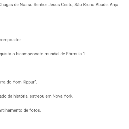
 Chagas de Nosso Senhor Jesus Cristo, São Bruno Abade, Anjo
 compositor.
onquista o bicampeonato mundial de Fórmula 1.
erra do Yom Kippur”.
lado da história, estreou em Nova York.
artilhamento de fotos.