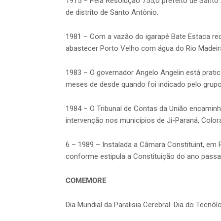
1915 – Pela Resolução 755,o prefeito de Santo 
de distrito de Santo Antônio.
1981 – Com a vazão do igarapé Bate Estaca re
abastecer Porto Velho com água do Rio Madeira,
1983 – O governador Angelo Angelin está prat
meses de desde quando foi indicado pelo grupo
1984 – O Tribunal de Contas da União encaminh
intervenção nos municípios de Ji-Paraná, Color
6 – 1989 – Instalada a Câmara Constituint, em 
conforme estipula a Constituição do ano passa
COMEMORE
Dia Mundial da Paralisia Cerebral. Dia do Tecnó