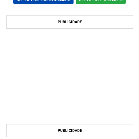
Acesse Portal Rádio Rondônia
Acesse Rede Antena FM
PUBLICIDADE
PUBLICIDADE