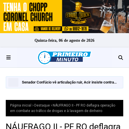
Quinta-feira, 06 de agosto de 2026
Senador Confúcio vê articulação ruir, Acir insiste contra
inelegilidade e Expedito Netto pode decidir o segundo turno
Página inicial
Destaque
NÁUFRAGO II - PF RO deflagra operação
em combate ao tráfico de drogas e à lavagem de dinheiro
NÁUFRAGO II - PF RO deflagra