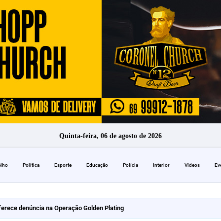
Quinta-feira, 06 de agosto de 2026
elho
Política
Esporte
Educação
Polícia
Interior
Vídeos
Ev
erece denúncia na Operação Golden Plating