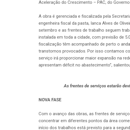
Aceleração do Crescimento – PAC, do Governo 
A obra é gerenciada e fiscalizada pela Secreta
engenheira fiscal da pasta, Ianca Alves de Olive
setembro e as frentes de trabalho seguem traba
instalada em toda a cidade, com previsão de 5.0
fiscalização têm acompanhado de perto o anda
transtornos provocados. Por isso contamos co
serviço irá proporcionar maior expansão na re
apresentam déficit no abastecimento”, salientou
As frentes de serviços estarão de
NOVA FASE
Com o avanço das obras, as frentes de serviço
concentrar em diferentes pontos da área comerc
início dos trabalhos está previsto para a segun