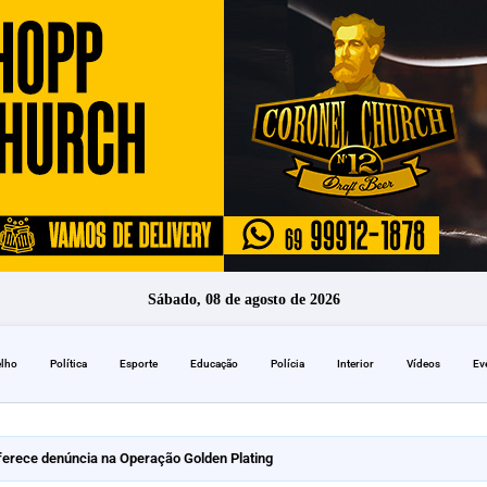
Sábado, 08 de agosto de 2026
elho
Política
Esporte
Educação
Polícia
Interior
Vídeos
Ev
erece denúncia na Operação Golden Plating