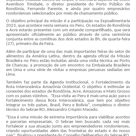
Avenilson Trindade, o diretor presidente do Porto Público de
Rondônia, Fernando Parente, e ainda por quatro empresários
rondonienses selecionados por meio de chamamento público.
O objetivo principal da missão é a participação na Expoalimentaria
2023, que acontece nesta semana no Peru. Os estados de Rondônia
e Acre estarão presentes com um estande compartilhado, que será
apresentado oficialmente ao público através de uma cerimônia
conjunta entre as comitivas dos dois estados às 8h, de quarta-feira
(27), primeiro dia de Feira.
Além de participar de uma das mais importantes feiras do setor de
alimentos da América Latina, dentro da agenda oficial da Missão
Brasileira no Peru estão incluídas ainda uma visita técnica ao Porto
de Chancay, a promoção de um encontro na Embaixada Brasileira
em Lima e uma série de visitas a empresas peruanas sediadas em
Lima.
Também faz parte da Agenda Institucional, o Fortalecimento da
Rota Interoceânica Amazônia Ocidental. O objetivo é estimular as
conexões dos estados de Rondônia, Acre, Amazonas e Mato Grosso
com os países vizinhos. "Essa visita ao Peru é mais uma ação para o
fortalecimento dessa Rota Interoceânica, que tem por objetivo
integrar os três países, Brasil, Peru e Bolívia", completou o diretor
técnico do Sebrae RO, Alessandro Crispim Macedo.
"Essa é uma missão de extrema importância para viabilizar acordos
e parcerias empresariais. O Sebrae tem buscado cada vez mais
fortalecer a sua atuação junto aos empreendedores rondonienses,
criando oportunidades além das fronteiras do estado e do nosso
país", finalizou o presidente do Conselho Deliberativo do Sebrae RO,