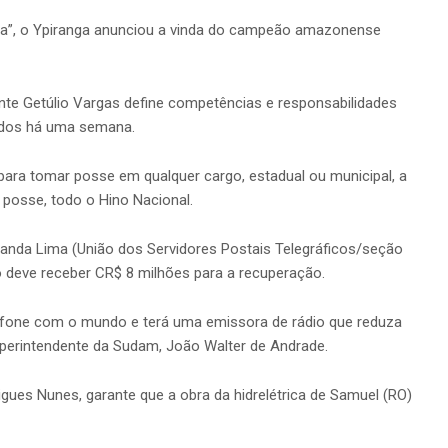
nha”, o Ypiranga anunciou a vinda do campeão amazonense
ente Getúlio Vargas define competências e responsabilidades
iados há uma semana.
 para tomar posse em qualquer cargo, estadual ou municipal, a
 posse, todo o Hino Nacional.
anda Lima (União dos Servidores Postais Telegráficos/seção
ho deve receber CR$ 8 milhões para a recuperação.
efone com o mundo e terá uma emissora de rádio que reduza
superintendente da Sudam, João Walter de Andrade.
igues Nunes, garante que a obra da hidrelétrica de Samuel (RO)