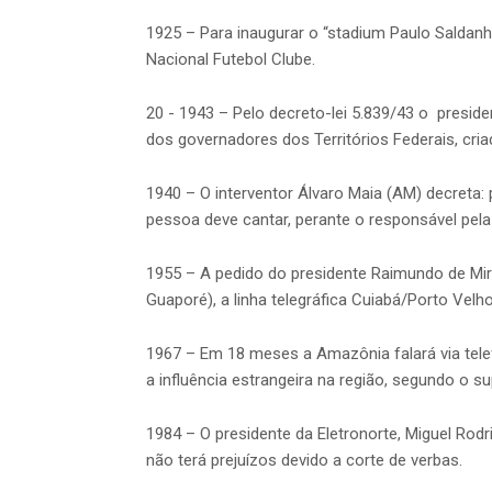
1925 – Para inaugurar o “stadium Paulo Salda
Nacional Futebol Clube.
20 - 1943 – Pelo decreto-lei 5.839/43 o presid
dos governadores dos Territórios Federais, cr
1940 – O interventor Álvaro Maia (AM) decreta:
pessoa deve cantar, perante o responsável pela
1955 – A pedido do presidente Raimundo de Mir
Guaporé), a linha telegráfica Cuiabá/Porto Vel
1967 – Em 18 meses a Amazônia falará via tel
a influência estrangeira na região, segundo o 
1984 – O presidente da Eletronorte, Miguel Rodr
não terá prejuízos devido a corte de verbas.