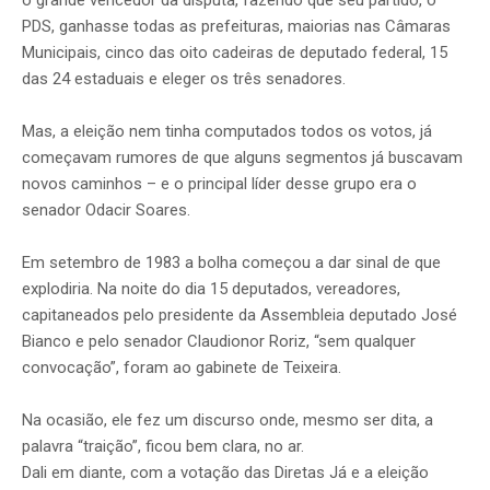
o grande vencedor da disputa, fazendo que seu partido, o
PDS, ganhasse todas as prefeituras, maiorias nas Câmaras
Municipais, cinco das oito cadeiras de deputado federal, 15
das 24 estaduais e eleger os três senadores.
Mas, a eleição nem tinha computados todos os votos, já
começavam rumores de que alguns segmentos já buscavam
novos caminhos – e o principal líder desse grupo era o
senador Odacir Soares.
Em setembro de 1983 a bolha começou a dar sinal de que
explodiria. Na noite do dia 15 deputados, vereadores,
capitaneados pelo presidente da Assembleia deputado José
Bianco e pelo senador Claudionor Roriz, “sem qualquer
convocação”, foram ao gabinete de Teixeira.
Na ocasião, ele fez um discurso onde, mesmo ser dita, a
palavra “traição”, ficou bem clara, no ar.
Dali em diante, com a votação das Diretas Já e a eleição