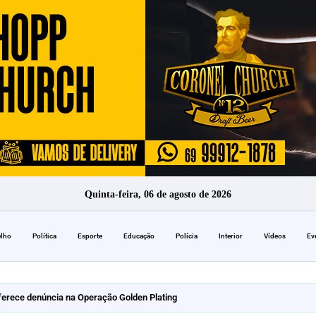
Quinta-feira, 06 de agosto de 2026
elho
Política
Esporte
Educação
Polícia
Interior
Vídeos
Ev
erece denúncia na Operação Golden Plating