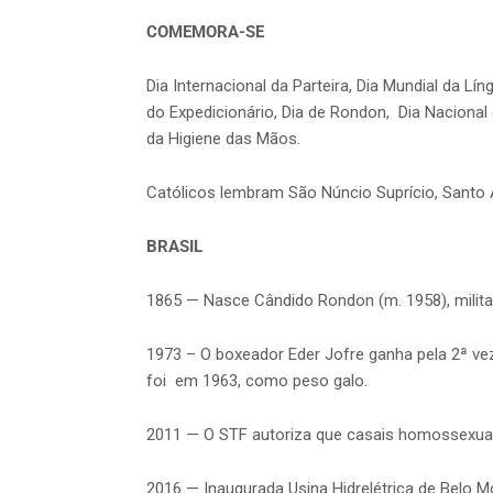
COMEMORA-SE
Dia Internacional da Parteira, Dia Mundial da L
do Expedicionário, Dia de Rondon, Dia Naciona
da Higiene das Mãos.
Católicos lembram São Núncio Suprício, Santo
BRASIL
1865 — Nasce Cândido Rondon (m. 1958), militar
1973 – O boxeador Eder Jofre ganha pela 2ª vez
foi em 1963, como peso galo.
2011 — O STF autoriza que casais homossexuai
2016 — Inaugurada Usina Hidrelétrica de Belo M